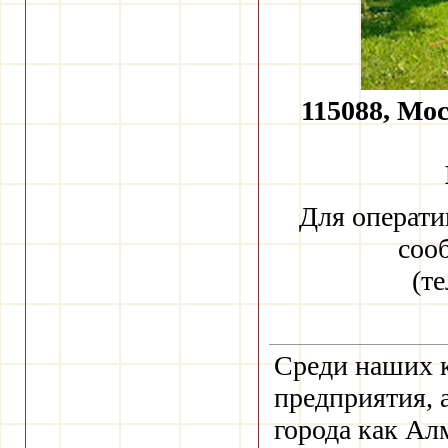
115088, Мос
Для операти
соо
(т
Среди наших к
предприятия, 
города как Алм