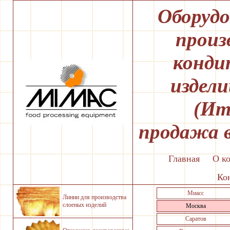
Оборудо
произ
конди
издел
(Ит
продажа 
Главная
О к
Ко
Миасс
Линии для производства
слоеных изделий
Москва
Саратов