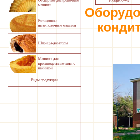
Отсадочно-дозировочные
Владивосток
машины
Оборудо
Ротационно-
конди
штамповочные машины
Шприцы-дозаторы
Машины для
производства печенья с
начинкой
Виды продукции