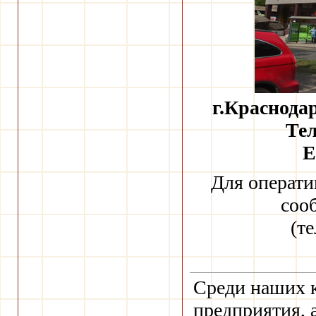
г.Краснодар
Тел
E
Для операти
соо
(т
Среди наших к
предприятия, 