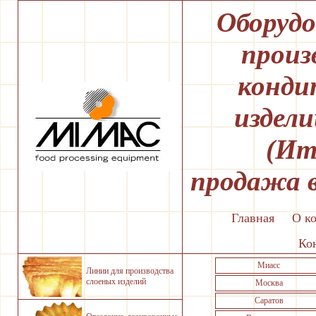
Оборудо
произ
конди
издел
(Ит
продажа 
Главная
О к
Ко
Миасс
Линии для производства
слоеных изделий
Москва
Саратов