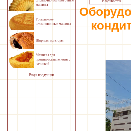
Отсадочно-дозировочные
Владивосток
машины
Оборудо
Ротационно-
конди
штамповочные машины
Шприцы-дозаторы
Машины для
производства печенья с
начинкой
Виды продукции