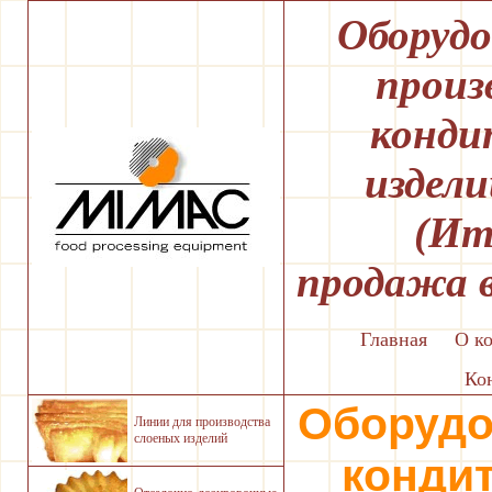
Оборудо
произ
конди
издел
(Ит
продажа 
Главная
О к
Ко
Оборудо
Линии для производства
слоеных изделий
конди