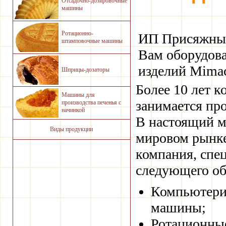
Отсадочно-дозировочные
машины
Ротационно-
ИП Присяжный
штамповочные машины
Вам оборудова
изделий Mimac
Шприцы-дозаторы
Более 10 лет 
Машины для
занимается пр
производства печенья с
начинкой
В настоящий м
Виды продукции
мировом рынке
компания, спе
следующего об
Компьютери
машины;
Ротационны