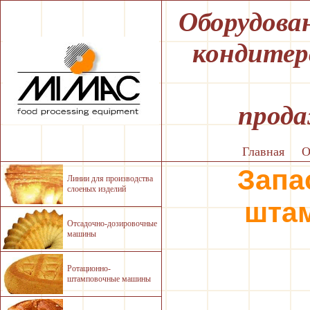
Оборудова
кондитер
прода
Главная
О
Запа
Линии для производства
слоеных изделий
шта
Отсадочно-дозировочные
машины
Ротационно-
штамповочные машины